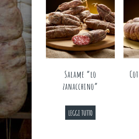
Salame “lo
Cot
zanacchino”
LEGGI TUTTO