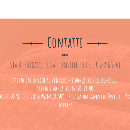
Contatti
Via A. Puerari, 12,San Daniele po CR - 0372 65661
Aperto dal Lunedi al Venerdi - 8.00-12.30 / 16.30-19.00
Sabato 8.00-12.30/16.30-19.00
: 01062610198 - CF: ZNCSLV67M47D150Y - PEC: salumizanacchi@pec.it -
Pr
Impresa